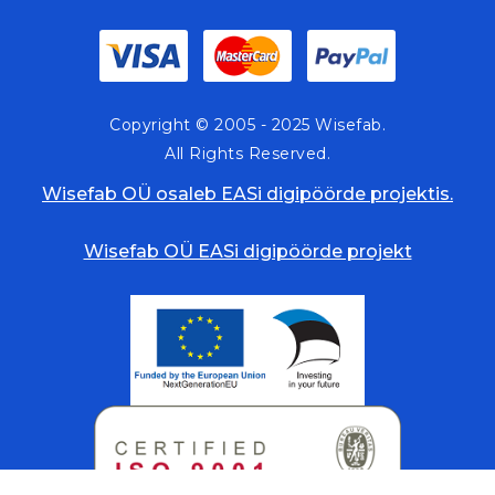
Copyright © 2005 - 2025 Wisefab.
All Rights Reserved.
Wisefab OÜ osaleb EASi digipöörde projektis.
Wisefab OÜ EASi digipöörde projekt